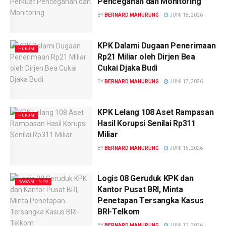
Pencegahan dan Monitoring
BY
BERNARD MANURUNG
JUNI 18, 2026
KPK Dalami Dugaan Penerimaan
HUKUM
Rp21 Miliar oleh Dirjen Bea
Cukai Djaka Budi
BY
BERNARD MANURUNG
JUNI 17, 2026
KPK Lelang 108 Aset Rampasan
HUKUM
Hasil Korupsi Senilai Rp311
Miliar
BY
BERNARD MANURUNG
JUNI 15, 2026
Logis 08 Geruduk KPK dan
RAGAM INFO
Kantor Pusat BRI, Minta
Penetapan Tersangka Kasus
BRI-Telkom
BY
BERNARD MANURUNG
JUNI 12, 2026