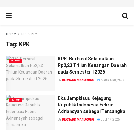
Home
Tag
KPK
Tag:
KPK
KPK Berhasil Selamatkan
HUKUM
Rp2,23 Triliun Keuangan Daerah
pada Semester I 2026
BY
BERNARD MANURUNG
AGUSTUS 8, 2026
Eks Jampidsus Kejagung
HUKUM
Republik Indonesia Febrie
Adriansyah sebagai Tersangka
BY
BERNARD MANURUNG
JULI 17, 2026