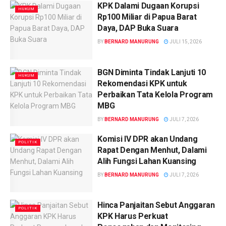
KPK Dalami Dugaan Korupsi
HUKUM
Rp100 Miliar di Papua Barat
Daya, DAP Buka Suara
BY
BERNARD MANURUNG
JULI 15, 2026
BGN Diminta Tindak Lanjuti 10
HUKUM
Rekomendasi KPK untuk
Perbaikan Tata Kelola Program
MBG
BY
BERNARD MANURUNG
JULI 7, 2026
Komisi IV DPR akan Undang
POLITIK
Rapat Dengan Menhut, Dalami
Alih Fungsi Lahan Kuansing
BY
BERNARD MANURUNG
JULI 7, 2026
Hinca Panjaitan Sebut Anggaran
POLITIK
KPK Harus Perkuat